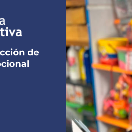
ección de
cional